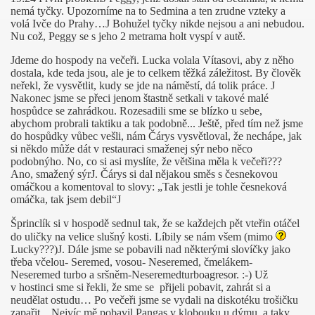
nemá tyčky. Upozorníme na to Sedmina a ten zrudne vzteky a
volá Ivče do Prahy…
J
Bohužel tyčky nikde nejsou a ani nebudou.
OZBALIT
Nu což, Peggy se s jeho 2 metrama holt vyspí v autě.
Jdeme do hospody na večeři. Lucka volala Vítasovi, aby z něho
dostala, kde teda jsou, ale je to celkem těžká záležitost. By člověk
neřekl, že vysvětlit, kudy se jde na náměstí, dá tolik práce.
J
Nakonec jsme se přeci jenom štastně setkali v takové malé
hospůdce se zahrádkou. Rozesadili sme se blízko u sebe,
abychom probrali taktiku a tak podobně... Ještě, před tím než jsme
do hospůdky vůbec vešli, nám Čárys vysvětloval, že nechápe, jak
si někdo může dát v restauraci smaženej sýr nebo něco
podobnýho. No, co si asi myslíte, že většina měla k večeři???
Ano, smažený sýr
J
. Čárys si dal nějakou směs s česnekovou
omáčkou a komentoval to slovy: „Tak jestli je tohle česneková
omáčka, tak jsem debil“
J
Šprinclík si v hospodě sednul tak, že se každejch pět vteřin otáčel
do uličky na velice slušný kosti. Líbily se nám všem (mimo
Lucky???)
J
. Dále jsme se pobavili nad některými slovíčky jako
třeba včelou- Seremed, vosou- Neseremed, čmelákem-
Neseremed turbo a sršněm-Neseremedturboagresor. :-) Už
v hostinci sme si řekli, že sme se
přijeli pobavit, zahrát si a
neudělat ostudu… Po večeři jsme se vydali na diskotéku trošičku
zapařit…Nejvíc mě pobavil Pangas v klobouku u dýmu, a taky