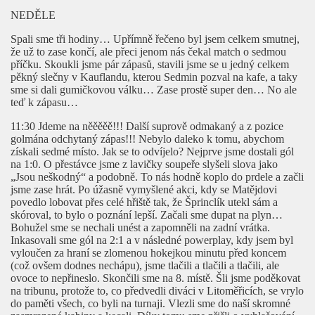
NEDĚLE
Spali sme tři hodiny… Upřímně řečeno byl jsem celkem smutnej,
že už to zase končí, ale přeci jenom nás čekal match o sedmou
příčku. Skoukli jsme pár zápasů, stavili jsme se u jedný celkem
pěkný slečny v Kauflandu, kterou Sedmin pozval na kafe, a taky
sme si dali gumičkovou válku… Zase prostě super den… No ale
teď k zápasu…
11:30 Jdeme na něěěěě!!! Další suprově odmakaný a z pozice
golmána odchytaný zápas!!! Nebylo daleko k tomu, abychom
získali sedmé místo. Jak se to odvíjelo? Nejprve jsme dostali gól
na 1:0. O přestávce jsme z lavičky soupeře slyšeli slova jako
„Jsou neškodný“ a podobně. To nás hodně koplo do prdele a začli
jsme zase hrát. Po úžasně vymyšlené akci, kdy se Matějdovi
povedlo lobovat přes celé hřiště tak, že Šprinclík utekl sám a
skóroval, to bylo o poznání lepší. Začali sme dupat na plyn…
Bohužel sme se nechali unést a zapomněli na zadní vrátka.
Inkasovali sme gól na 2:1 a v následné powerplay, kdy jsem byl
vyloučen za hraní se zlomenou hokejkou minutu před koncem
(což ovšem dodnes nechápu), jsme tlačili a tlačili a tlačili, ale
ovoce to nepřineslo. Skončili sme na 8. místě. Šli jsme poděkovat
na tribunu, protože to, co předvedli diváci v Litoměřicích, se vrylo
do paměti všech, co byli na turnaji. Vlezli sme do naší skromné