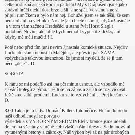
celkem slušná asijská koc na parketu
J
My s Drápošem jsme
jako
správní hráči utekli dost brzo a šli jsme spát. Ve stanu sme si
připili rumíčkem a bylo nám hej. Bohužel jsem se tak těšil, že sem
neusnul ani na vteřinku. No ale jak chcete usnout, když už usínáte
a v tom vám začnou Hradečáci u stanu řvát Horst Siegl a
podobně. Nevim, ale tohle bych nemohl vypustit z držky, ani
kdyby mě měli mučit!!!
L
Poté nebo před tím (ani nevim
J
)nastala komická situace. Nejdřív
Lucka do stanu nepustila Matějdu , ale přes to pak SAMA
vzdychala s takovou intenzitou, že jsme si mysleli, že se jí tam
něco „děje“ :-D
SOBOTA
K ránu se mi podařilo asi
na pět minut usnout, ale vzbudilo mě
stávání kolegů z týmu. Těšili se na zápas a začali se rozcvičovat.
Ještě sme stihli protlemit Lucku za to vzdychání… Prej kecáme:-
D.
8:00 Tak a je to tady. Domácí Killers Litoměřice. Hnáni dopředu
naší odhodlaností se porvat o
výsledek a s VÝBORNÝM SEDMINEM v brance jsme udělali
dojem na všechny v aréně. Obzvlášť našimi dresy a Sedminovými
vytuněnými betony a zákroky. Náš výkon byl až na pár drobných