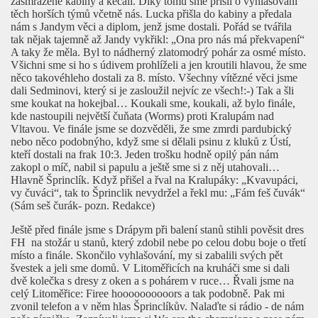
zasmrazené kabiny a kecali. Díky tomu sme přišli o vyhlašování
těch horších týmů včetně nás. Lucka přišla do kabiny a předala
nám s Jandym věci a diplom, jenž jsme dostali. Pořád se tvářila
tak nějak tajemně až Jandy vykřikl: „Ona pro nás má překvapení“
A taky že měla. Byl to nádherný zlatomodrý pohár za osmé místo.
Všichni sme si ho s údivem prohlíželi a jen kroutili hlavou, že sme
něco takovéhleho dostali za 8. místo. Všechny vítězné věci jsme
dali Sedminovi, který si je zasloužil nejvíc ze všech!:-) Tak a šli
sme koukat na hokejbal… Koukali sme, koukali, až bylo finále,
kde nastoupili největší čuňata (Worms) proti Kralupám nad
Vltavou. Ve finále jsme se dozvěděli, že sme zmrdi pardubický
nebo něco podobnýho, když sme si dělali psinu z kluků z Ústí,
kteří dostali na frak 10:3. Jeden trošku hodně opilý pán nám
zakopl o míč, nabil si papulu a ještě sme si z něj utahovali…
Hlavně Šprinclík. Když přišel a řval na Kralupáky: „Kvavupáci,
vy čuváci“, tak to Šprinclik nevydržel a řekl mu: „Fám feš čuvák“
(Sám seš čurák- pozn. Redakce)
Ještě před finále jsme s Drápym při balení stanů stihli pověsit dres
FH
na stožár u stanů, který zdobil nebe po celou dobu boje o třetí
místo a finále. Skončilo vyhlašování, my si zabalili svých pět
švestek a jeli sme domů. V Litoměřicích na kruháči sme si dali
dvě kolečka s dresy z oken a s pohárem v ruce… Řvali jsme na
celý Litoměřice: Firee hoooooooooors a tak podobně. Pak mi
zvonil telefon a v něm hlas Šprinclíkův. Nalaďte si rádio - de nám