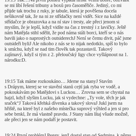
se mi líbí řešení tribuny a boxů pro časoměřiče. Jediný, co mi
přijde tak trochu z ruky, je tabule, která je pověšena docela
nešikovně tak, že na ni ze střídačky není vidět. Sice na každé
střídačce je obrazovka a na ní stav i tresty, ale přeci jenom si
myslím, že je lepší, když vidíte na čas z trestný i z lavičky. Ještě
nám Matějda stihl sdělit, že pod náma stáli borci, kteří se o nás
bavili jako o naprostých outsiderech
J
Není se čemu divit, páč jsme
outsideři byli
J
Ale nikoho z nás se to nijak nedotklo, spíš to bylo
k smíchu, když se nad tim člověk tak pozastavil. Takový
zajímavý, když si tým z 2. přeloučský ligy chce vyšlápnout na 1.
národku:D.
19:15 Tak máme rozkoukáno… Jdeme na stany
J
Stavím
s Drápym, kterej se ve stavění stanů cejtí jak ryba ve vodě, a
pokoukávám po Matějdovi s Luckou… Zrovna sem se chystal na
hajzl, když slyšim Lucku, jak si vydechne: „Ty vole, těch je jak
sraček“
J
Taková křehká dívenka a takový slova
J
Jukl jsem na
hřiště, na které byl z našeho místečka suprový výhled a jen si pro
sebe brnkl, že má vlastně pravdu.
J
Stany nám lítaj všude možně,
ale přeci jen se nám podaří je postavit.
19:24 První problém
J
Peggy, jenž dostal stan od Sedmina, k němu