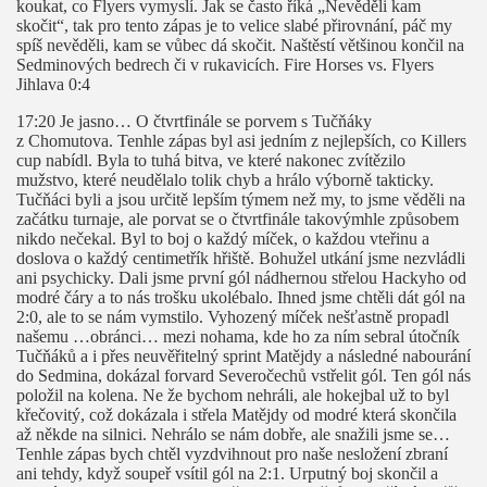
koukat, co Flyers vymyslí. Jak se často říká „Nevěděli kam
skočit“, tak pro tento zápas je to velice slabé přirovnání, páč my
spíš nevěděli, kam se vůbec dá skočit. Naštěstí většinou končil na
Sedminových bedrech či v rukavicích. Fire Horses vs. Flyers
Jihlava 0:4
17:20 Je jasno… O čtvrtfinále se porvem s Tučňáky
z Chomutova. Tenhle zápas byl asi jedním z nejlepších, co Killers
cup nabídl. Byla to tuhá bitva, ve které nakonec zvítězilo
mužstvo, které neudělalo tolik chyb a hrálo výborně takticky.
Tučňáci byli a jsou určitě lepším týmem než my, to jsme věděli na
začátku turnaje, ale porvat se o čtvrtfinále takovýmhle způsobem
nikdo nečekal. Byl to boj o každý míček, o každou vteřinu a
doslova o každý centimetřík hřiště. Bohužel utkání jsme nezvládli
ani psychicky. Dali jsme první gól nádhernou střelou Hackyho od
modré čáry a to nás trošku ukolébalo. Ihned jsme chtěli dát gól na
2:0, ale to se nám vymstilo. Vyhozený míček nešťastně propadl
našemu …obránci… mezi nohama, kde ho za ním sebral útočník
Tučňáků a i přes neuvěřitelný sprint Matějdy a následné nabourání
do Sedmina, dokázal forvard Severočechů vstřelit gól. Ten gól nás
položil na kolena. Ne že bychom nehráli, ale hokejbal už to byl
křečovitý, což dokázala i střela Matějdy od modré která skončila
až někde na silnici. Nehrálo se nám dobře, ale snažili jsme se…
Tenhle zápas bych chtěl vyzdvihnout pro naše nesložení zbraní
ani tehdy, když soupeř vsítil gól na 2:1. Urputný boj skončil a