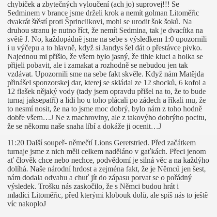
chybiček a zbytečných vyloučení (ach jo) suprovej!!! Se
Sedminem v brance jsme drželi krok a nemít golman Litoměřic
dvakrát štěstí proti Šprinclikovi, mohl se urodit šok šoků. Na
druhou stranu je nutno říct, že nemít Sedmina, tak je dvacítka na
světě
J
. No, každopádně jsme na sebe s výsledkem 1:0 upozornili
i u výčepu a to hlavně, když si Jandys šel dát o přestávce pivko.
Najednou mi přišlo, že všem bylo jasný, že tihle kluci a holka se
přijeli pobavit, ale i zamakat a rozhodně se nebudou jen tak
vzdávat. Upozornili sme na sebe fakt skvěle. Když nám Matějda
přinášel sponzorskej dar, kterej se skládal ze 12 shocků, 6 kofol a
12 flašek nějaký vody (tady jsem opravdu přišel na to, že to bude
turnaj jaksepatří) a lidi ho u toho plácali po zádech a říkali mu, že
to nesmí nosit, že na to jsme moc dobrý, bylo nám z toho hodně
dobře všem…
J
Ne z machroviny, ale z takovýho dobrýho pocitu,
že se někomu naše snaha líbí a dokáže ji ocenit…
J
11:20 Další soupeř- němečtí Lions Geretstried. Před začátkem
turnaje jsme z nich měli celkem naděláno v gaťkách. Přeci jenom
ať člověk chce nebo nechce, podvědomí je silná věc a na každýho
dolíhá. Naše národní hrdost a zejména fakt, že je Němců jen šest,
nám dodala odvahu a chuť jít do zápasu porvat se o pořádný
výsledek. Trošku nás zaskočilo, že s Němci budou hrát i
mladíci Litoměřic, před kterými klobouk dolů, ale spíš nás to ještě
víc nakoplo
J