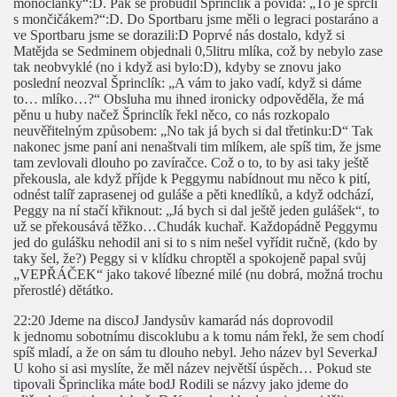
monočlánky“:D. Pak se probudil Šprinclik a povídá: „To je sprclí
s mončičákem?“:D. Do Sportbaru jsme měli o legraci postaráno a
ve Sportbaru jsme se dorazili:D Poprvé nás dostalo, když si
Matějda se Sedminem objednali 0,5litru mlíka, což by nebylo zase
tak neobvyklé (no i když asi bylo:D), kdyby se znovu jako
poslední neozval Šprinclík: „A vám to jako vadí, když si dáme
to… mlíko…?“ Obsluha mu ihned ironicky odpověděla, že má
pěnu u huby načež Šprinclík řekl něco, co nás rozkopalo
neuvěřitelným způsobem: „No tak já bych si dal třetinku:D“ Tak
nakonec jsme paní ani nenaštvali tim mlíkem, ale spíš tim, že jsme
tam zevlovali dlouho po zavíračce. Což o to, to by asi taky ještě
překousla, ale když příjde k Peggymu nabídnout mu něco k pití,
odnést talíř zaprasenej od guláše a pěti knedlíků, a když odchází,
Peggy na ní stačí křiknout: „Já bych si dal ještě jeden gulášek“, to
už se překousává těžko…Chudák kuchař. Každopádně Peggymu
jed do gulášku nehodil ani si to s nim nešel vyřídit ručně, (kdo by
taky šel, že?) Peggy si v klídku chroptěl a spokojeně papal svůj
„VEPŘÁČEK“ jako takové líbezné milé (nu dobrá, možná trochu
přerostlé) dětátko.
22:20 Jdeme na disco
J
Jandysův kamarád nás doprovodil
k jednomu sobotnímu discoklubu a k tomu nám řekl, že sem chodí
spíš mladí, a že on sám tu dlouho nebyl. Jeho název byl Severka
J
U koho si asi myslíte, že měl název největší úspěch… Pokud ste
tipovali Šprinclika máte bod
J
Rodili se názvy jako jdeme do