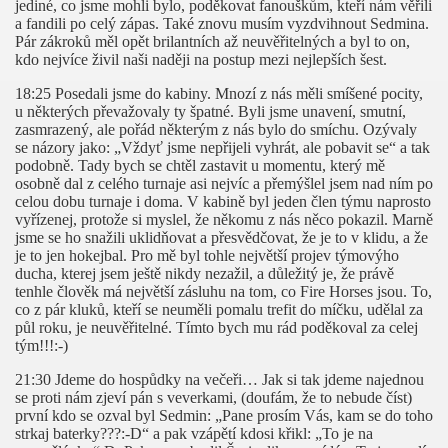
jediné, co jsme mohli bylo, poděkovat fanouškům, kteří nám věřili
a fandili po celý zápas. Také znovu musím vyzdvihnout Sedmina.
Pár zákroků měl opět brilantních až neuvěřitelných a byl to on,
kdo nejvíce živil naši naději na postup mezi nejlepších šest.
18:25 Posedali jsme do kabiny. Mnozí z nás měli smíšené pocity,
u některých převažovaly ty špatné. Byli jsme unavení, smutní,
zasmrazený, ale pořád některým z nás bylo do smíchu. Ozývaly
se názory jako: „Vždyť jsme nepřijeli vyhrát, ale pobavit se“ a tak
podobně. Tady bych se chtěl zastavit u momentu, který mě
osobně dal z celého turnaje asi nejvíc a přemýšlel jsem nad ním po
celou dobu turnaje i doma. V kabině byl jeden člen týmu naprosto
vyřízenej, protože si myslel, že někomu z nás něco pokazil. Marně
jsme se ho snažili uklidňovat a přesvědčovat, že je to v klidu, a že
je to jen hokejbal. Pro mě byl tohle největší projev týmovýho
ducha, kterej jsem ještě nikdy nezažil, a důležitý je, že právě
tenhle člověk má největší zásluhu na tom, co Fire Horses jsou. To,
co z pár kluků, kteří se neuměli pomalu trefit do míčku, udělal za
půl roku, je neuvěřitelné. Tímto bych mu rád poděkoval za celej
tým!!!:-)
21:30 Jdeme do hospůdky na večeři… Jak si tak jdeme najednou
se proti nám zjeví pán s veverkami, (doufám, že to nebude číst)
první kdo se ozval byl Sedmin: „Pane prosím Vás, kam se do toho
strkaj baterky???:-D“ a pak vzápětí kdosi křikl: „To je na