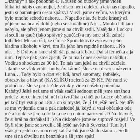
„Jižanky“ a tak podobně:-D Kousek od budovy jsme viděli
blikající nápis oznamující, že disco není daleko, a tak nás napadlo,
jestli si pamatujem cestu zpátky
J
Vlezli jsme dveřmi, za kterými
bylo mnoho schodů nahoru… Napadlo nás, že bude krásný až
půjdem nachcaný dolů (nebo se skutálíme) No… Mnoho lidí tam
nebylo, ale přeci jenom jsme si na chvíli sedli. Matějda s Luckou
si sedli na gauč (jako správný gaučáci) a my sme si šli zahrát
fotbálek
J
Musim říct, že čím se Šprinclikovi zvyšovala jeho
hladina alkoholu v krvi, tim šla jeho hra rapidně nahoru…No
nic… S Drápym jsme si šli dát panáka k baru. Dal si fernetka a já
rum. Teprve pak jsme zjistili, že tu mají dnes skvělou nabídku :
Vodku s shockem za 30 kč. To nás tam ještě na chvíli zdrželo.
Jakmile se však vrátil Jandysův kámoš, šlo se na disco s názvem
Luna… Tady bylo o dost víc lidí, hrací automaty, fotbálek,
obrazovka a hlavně (KASLÍKU) zelená za 25 Kč. Pár rund se
protočilo a šlo se pařit. Zde vznikly videa našeho paření na
Kabáty
J
Ještě než sme si však stačili sednout měli jsme strašnou
prdel z borce, kterej si hrál na tvrďáka a chtěl po Lucce občanku,
jelikož byl vstup od 18ti a on si myslel, že jí 18 ještě není. Nejdřív
se mu vytlemila ona a pak následně já, když si vzal občanku ode
mě a koukl se jen na fotku a ne na datum narození:-D No hlavně,
že si hrál na drsňáka!!!:-) Na diskotéce jsme se suprově rozjeli
J
Ve
čtyři ráno jsme se zvedli a šli ještě navštívit Severku
J
Tam byl
však jen jeden osamocenej kalič a tak jsme šli do stanů… Sedli
sme si na chvilku na benzínku a šli jsme spát
J