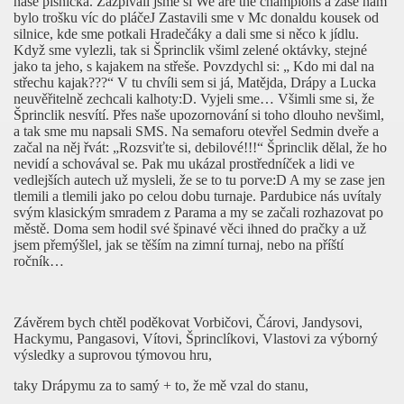
naše písnička. Zazpívali jsme si We are the champions a zase nám
bylo trošku víc do pláče
J
Zastavili sme v Mc donaldu kousek od
silnice, kde sme potkali Hradečáky a dali sme si něco k jídlu.
Když sme vylezli, tak si Šprinclik všiml zelené oktávky, stejné
jako ta jeho, s kajakem na střeše. Povzdychl si: „ Kdo mi dal na
střechu kajak???“ V tu chvíli sem si já, Matějda, Drápy a Lucka
neuvěřitelně zechcali kalhoty:D. Vyjeli sme… Všimli sme si, že
Šprinclik nesvítí. Přes naše upozornování si toho dlouho nevšiml,
a tak sme mu napsali SMS. Na semaforu otevřel Sedmin dveře a
začal na něj řvát: „Rozsviťte si, debilové!!!“ Šprinclik dělal, že ho
nevidí a schovával se. Pak mu ukázal prostředníček a lidi ve
vedlejších autech už mysleli, že se to tu porve:D A my se zase jen
tlemili a tlemili jako po celou dobu turnaje. Pardubice nás uvítaly
svým klasickým smradem z Parama a my se začali rozhazovat po
městě. Doma sem hodil své špinavé věci ihned do pračky a už
jsem přemýšlel, jak se těším na zimní turnaj, nebo na příští
ročník…
Závěrem bych chtěl poděkovat Vorbičovi, Čárovi, Jandysovi,
Hackymu, Pangasovi, Vítovi, Šprinclíkovi, Vlastovi za výborný
výsledky a suprovou týmovou hru,
taky Drápymu za to samý + to, že mě vzal do stanu,