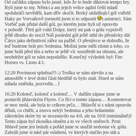
Od začátku zápasu bylo jasné, kdo že to bude diktovat tempo hry.
Byli jsme to my. Němci a ani jejich velice agilní čeští mladí
spoluhráči nevěděli, kam dřív skočit. Brzký uklidňující gól vstřelil
Haky po Vorvaňově (nemohl jsem si to odpustit
) asistenci. Sám
Vorbič pak přidal další gól, po kterém jsme byli už opravdu
v pohodě. Třetí gól vsítil Drápy, který mi pak o gólu vyprávěl
ještě dlouho do noci
J
Náš poslední gól ještě stihl do přestávky dát
Čárys jako definitivní zářez na pažbě. O přestávce se dohodlo, že
teď budeme hrát pro Sedmina. Možná jsme měli zůstat u toho, co
jsme hráli před tím a nebo se ještě víc soustředit na obranu, ale
neobdržet gól se nám nepodařilo. Konečný výsledek byl: Fire
Horses vs. Lions 4:1.
12:20 Povinnost splněna!!!:-) Trošku se nám ulevilo a na
atmosféře v levé dolní části hlediště to bylo znát. Hned se nám
nálada změnila, pozvedla…
J
16:20 Kolotoč, kolotoč a kolotoč… V dalším zápase jsme se
postavili jihlavským Flyers. Co říct o tomto zápasu… Komentovat
se moc nedá, ale byla to celkem prča… Jihlavští si s námi opravdu
dělali, co chtěli, a znovu nebýt Sedmina a jeho brilantním
zákrokům skóre by se nezastavilo na 4:0, ale na 10:0 (minimálně)
J
Tento zápas byl zkouška ohněm a to ve všech směrech. Proti
Jihlavě jsme jen bránili a pořád jsme se snažili nedostat víc gólu.
Zahráli jsme si také pár oslabení, ve kterých stačilo jen stát a