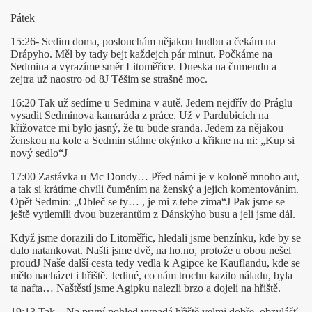
Pátek
15:26- Sedim doma, poslouchám nějakou hudbu a čekám na
Drápyho. Měl by tady bejt každejch pár minut. Počkáme na
Sedmina a vyrazíme směr Litoměřice. Dneska na čumendu a
zejtra už naostro od 8
J
Těšim se strašně moc.
16:20 Tak už sedíme u Sedmina v autě. Jedem nejdřív do Práglu
vysadit Sedminova kamaráda z práce. Už v Pardubicích na
křižovatce mi bylo jasný, že tu bude sranda. Jedem za nějakou
ženskou na kole a Sedmin stáhne okýnko a křikne na ni: „Kup si
nový sedlo“
J
17:00 Zastávka u Mc Dondy… Před námi je v koloně mnoho aut,
a tak si krátíme chvíli čuměním na ženský a jejich komentováním.
Opět Sedmin: „Obleč se ty… , je mi z tebe zima“
J
Pak jsme se
ještě vytlemili dvou buzerantům z Dánskýho busu a jeli jsme dál.
Když jsme dorazili do Litoměřic, hledali jsme benzínku, kde by se
dalo natankovat. Našli jsme dvě, na ho.no, protože u obou nešel
proud
J
Naše další cesta tedy vedla k Agipce ke Kauflandu, kde se
mělo nacházet i hřiště. Jediné, co nám trochu kazilo náladu, byla
ta nafta… Naštěstí jsme Agipku nalezli brzo a dojeli na hřiště.
19:13 Tak…Na první pohled vypadá hřiště velmi dobře, obzvlášť