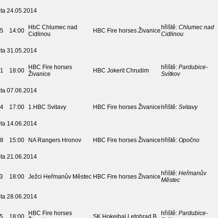
ta 24.05.2014
HbC Chlumec nad
hřiště:
Chlumec nad
5
14:00
HBC Fire horses Živanice
Cidlinou
Cidlinou
ta 31.05.2014
HBC Fire horses
hřiště:
Pardubice-
1
18:00
HBC Jokerit Chrudim
Živanice
Svítkov
ta 07.06.2014
4
17:00
1.HBC Svitavy
HBC Fire horses Živanice
hřiště:
Svitavy
ta 14.06.2014
8
15:00
NA Rangers Hronov
HBC Fire horses Živanice
hřiště:
Opočno
ta 21.06.2014
hřiště:
Heřmanův
3
18:00
Ježci Heřmanův Městec
HBC Fire horses Živanice
Městec
ta 28.06.2014
HBC Fire horses
hřiště:
Pardubice-
5
18:00
SK Hokejbal Letohrad B