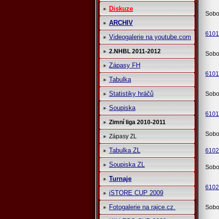
Diskuze
Sobo
ARCHIV
6101
Videogalerie na youtube.com
2.NHBL 2011-2012
Sobo
Zápasy FH
6101
Tabulka
Statistiky hráčů
Sobo
Soupiska
6101
Zimní liga 2010-2011
Sobo
Zápasy ZL
Tabulka ZL
6102
Soupiska ZL
Sobo
Turnaje
6102
iSTORE CUP 2009
Fotogalerie na rajce.cz.
Sobo