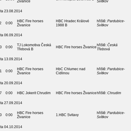
Živanice
Svítkov
ta 23.08.2014
HBC Fire horses
HBC Hradec Králové
hřiště:
Pardubice-
2
0:00
Živanice
1988 B
Svítkov
ta 06.09.2014
TJ Lokomotiva Česká
hřiště:
Česká
0
0:00
HBC Fire horses Živanice
Třebová B
Třebová
ta 13.09.2014
HBC Fire horses
HbC Chlumec nad
hřiště:
Pardubice-
1
0:00
Živanice
Cidlinou
Svítkov
ta 20.09.2014
7
0:00
HBC Jokerit Chrudim
HBC Fire horses Živanice
hřiště:
Chrudim
ta 27.09.2014
HBC Fire horses
hřiště:
Pardubice-
0
0:00
1.HBC Svitavy
Živanice
Svítkov
ta 04.10.2014