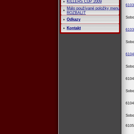
KILLERS CUP 2009
6103
Málo používané položky menu
ROZBALIT
Sobo
Odkazy
Kontakt
6103
Sobo
6104
Sobo
6104
Sobo
6104
Sobo
6105