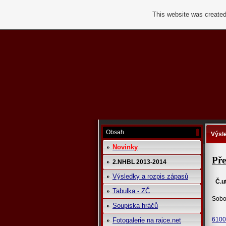
This website was created
Obsah
Výsl
Novinky
Pře
2.NHBL 2013-2014
Výsledky a rozpis zápasů
Č.u
Tabulka - ZČ
Sobo
Soupiska hráčů
6100
Fotogalerie na rajce.net