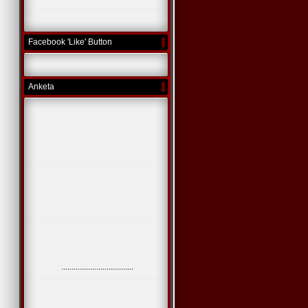
Facebook 'Like' Button
Anketa
...................................