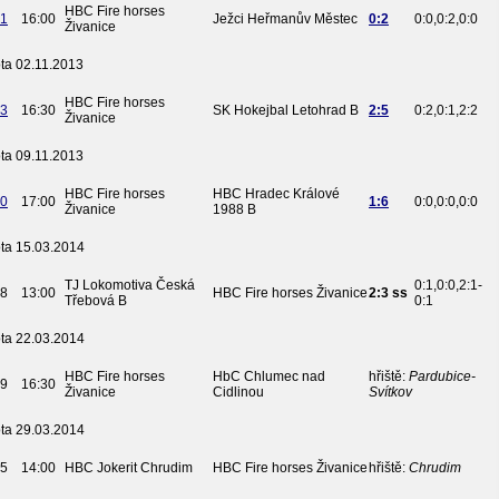
HBC Fire horses
1
16:00
Ježci Heřmanův Městec
0:2
0:0,0:2,0:0
Živanice
ta 02.11.2013
HBC Fire horses
3
16:30
SK Hokejbal Letohrad B
2:5
0:2,0:1,2:2
Živanice
ta 09.11.2013
HBC Fire horses
HBC Hradec Králové
0
17:00
1:6
0:0,0:0,0:0
Živanice
1988 B
ta 15.03.2014
TJ Lokomotiva Česká
0:1,0:0,2:1-
8
13:00
HBC Fire horses Živanice
2:3 ss
Třebová B
0:1
ta 22.03.2014
HBC Fire horses
HbC Chlumec nad
hřiště:
Pardubice-
9
16:30
Živanice
Cidlinou
Svítkov
ta 29.03.2014
5
14:00
HBC Jokerit Chrudim
HBC Fire horses Živanice
hřiště:
Chrudim