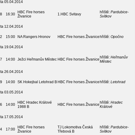
ta 05.04.2014
HBC Fire horses
hřiště:
Pardubice-
8
16:30
1.HBC Svitavy
Živanice
Svítkov
ta 12.04.2014
2
15:00
NA Rangers Hronov
HBC Fire horses Živanice
hřiště:
Opočno
ta 19.04.2014
hřiště:
Heřmanův
7
14:00
Ježci Heřmanův Městec
HBC Fire horses Živanice
Městec
ta 26.04.2014
9
14:00
SK Hokejbal Letohrad B
HBC Fire horses Živanice
hřiště:
Letohrad
ta 03.05.2014
HBC Hradec Králové
hřiště:
Hradec
6
14:00
HBC Fire horses Živanice
1988 B
Králové
ta 17.05.2014
HBC Fire horses
TJ Lokomotiva Česká
hřiště:
Pardubice-
4
17:00
Živanice
Třebová B
Svítkov