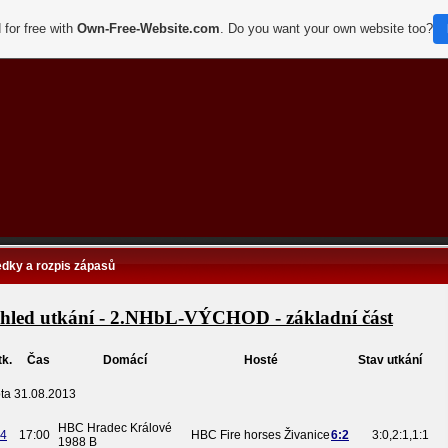
 for free with
Own-Free-Website.com
. Do you want your own website too?
edky a rozpis zápasů
hled utkání - 2.NHbL-VÝCHOD - základní část
tk.
Čas
Domácí
Hosté
Stav utkání
ta 31.08.2013
HBC Hradec Králové
4
17:00
HBC Fire horses Živanice
6:2
3:0,2:1,1:1
1988 B