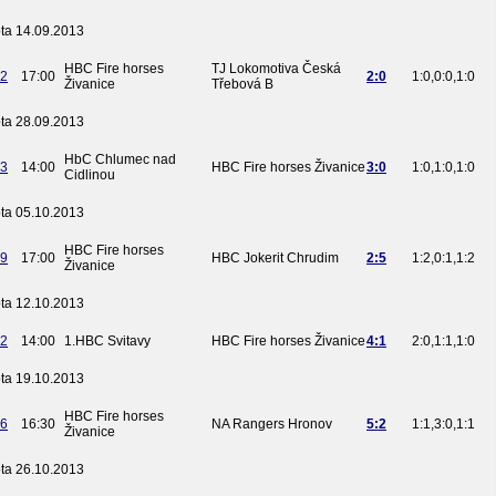
ta 14.09.2013
HBC Fire horses
TJ Lokomotiva Česká
2
17:00
2:0
1:0,0:0,1:0
Živanice
Třebová B
ta 28.09.2013
HbC Chlumec nad
3
14:00
HBC Fire horses Živanice
3:0
1:0,1:0,1:0
Cidlinou
ta 05.10.2013
HBC Fire horses
9
17:00
HBC Jokerit Chrudim
2:5
1:2,0:1,1:2
Živanice
ta 12.10.2013
2
14:00
1.HBC Svitavy
HBC Fire horses Živanice
4:1
2:0,1:1,1:0
ta 19.10.2013
HBC Fire horses
6
16:30
NA Rangers Hronov
5:2
1:1,3:0,1:1
Živanice
ta 26.10.2013